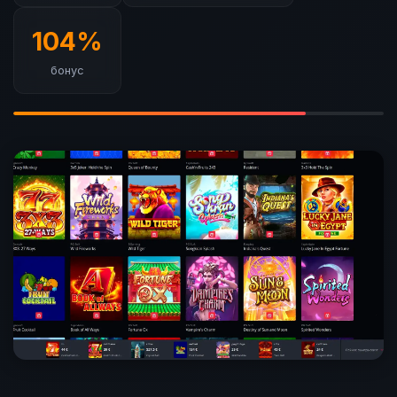
104%
бонус