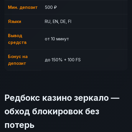
Мин. депозит
500 ₽
Языки
RU, EN, DE, FI
Вывод
от 10 минут
средств
Бонус на
до 150% + 100 FS
депозит
Редбокс казино зеркало —
обход блокировок без
потерь