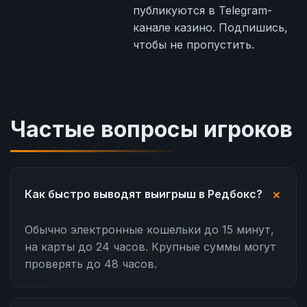
публикуются в Telegram-
канале казино. Подпишись,
чтобы не пропустить.
Частые вопросы игроков
+
Как быстро выводят выигрыш в Редбокс?
Обычно электронные кошельки до 15 минут,
на карты до 24 часов. Крупные суммы могут
проверять до 48 часов.