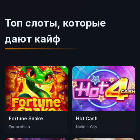
Топ слоты, которые
дают кайф
Fortune Snake
Hot Cash
Endorphina
Nolimit City